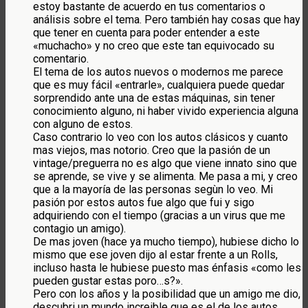
estoy bastante de acuerdo en tus comentarios o
análisis sobre el tema. Pero también hay cosas que hay
que tener en cuenta para poder entender a este
«muchacho» y no creo que este tan equivocado su
comentario.
El tema de los autos nuevos o modernos me parece
que es muy fácil «entrarle», cualquiera puede quedar
sorprendido ante una de estas máquinas, sin tener
conocimiento alguno, ni haber vivido experiencia alguna
con alguno de estos.
Caso contrario lo veo con los autos clásicos y cuanto
mas viejos, mas notorio. Creo que la pasión de un
vintage/preguerra no es algo que viene innato sino que
se aprende, se vive y se alimenta. Me pasa a mi, y creo
que a la mayoría de las personas segùn lo veo. Mi
pasión por estos autos fue algo que fui y sigo
adquiriendo con el tiempo (gracias a un virus que me
contagio un amigo).
De mas joven (hace ya mucho tiempo), hubiese dicho lo
mismo que ese joven dijo al estar frente a un Rolls,
incluso hasta le hubiese puesto mas énfasis «como les
pueden gustar estas poro…s?».
Pero con los años y la posibilidad que un amigo me dio,
descubri un mundo increible que es el de los autos