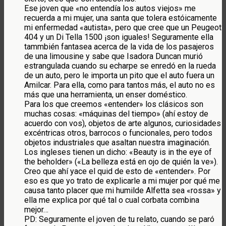
Ese joven que «no entendía los autos viejos» me
recuerda a mi mujer, una santa que tolera estóicamente
mi enfermedad «autista», pero que cree que un Peugeot
404 y un Di Tella 1500 ¡son iguales! Seguramente ella
tammbién fantasea acerca de la vida de los pasajeros
de una limousine y sabe que Isadora Duncan murió
estrangulada cuando su echarpe se enredó en la rueda
de un auto, pero le importa un pito que el auto fuera un
Amilcar. Para ella, como para tantos más, el auto no es
más que una herramienta, un enser doméstico.
Para los que creemos «entender» los clásicos son
muchas cosas: «máquinas del tiempo» (ahí estoy de
acuerdo con vos), objetos de arte algunos, curiosidades
excéntricas otros, barrocos o funcionales, pero todos
objetos industriales que asaltan nuestra imaginación.
Los ingleses tienen un dicho: «Beauty is in the eye of
the beholder» («La belleza está en ojo de quién la ve»).
Creo que ahí yace el quid de esto de «entender». Por
eso es que yo trato de explicarle a mi mujer por qué me
causa tanto placer que mi humilde Alfetta sea «rossa» y
ella me explica por qué tal o cual corbata combina
mejor…
PD: Seguramente el joven de tu relato, cuando se paró