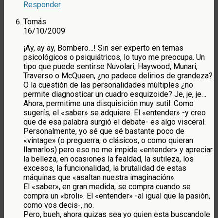
Responder
Tomás
16/10/2009
¡Ay, ay ay, Bombero…! Sin ser experto en temas
psicológicos o psiquiátricos, lo tuyo me preocupa. Un
tipo que puede sentirse Nuvolari, Haywood, Munari,
Traverso o McQueen, ¿no padece delirios de grandeza?
O la cuestión de las personalidades múltiples ¿no
permite diagnosticar un cuadro esquizoide? Je, je, je…
Ahora, permitime una disquisición muy sutil. Como
sugerís, el «saber» se adquiere. El «entender» -y creo
que de esa palabra surgió el debate- es algo visceral.
Personalmente, yo sé que sé bastante poco de
«vintage» (o preguerra, o clásicos, o como quieran
llamarlos) pero eso no me impide «entender» y apreciar
la belleza, en ocasiones la fealdad, la sutileza, los
excesos, la funcionalidad, la brutalidad de estas
máquinas que «asaltan nuestra imaginación».
El «saber», en gran medida, se compra cuando se
compra un «broli». El «entender» -al igual que la pasión,
como vos decis-, no.
Pero, bueh, ahora quizas sea yo quien esta buscandole