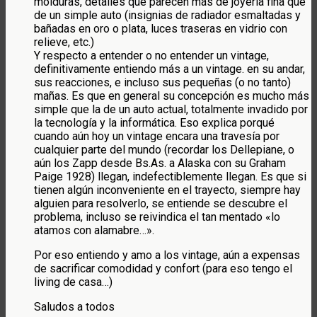
molduras, detalles que parecen más de joyería fina que
de un simple auto (insignias de radiador esmaltadas y
bañadas en oro o plata, luces traseras en vidrio con
relieve, etc.)
Y respecto a entender o no entender un vintage,
definitivamente entiendo más a un vintage. en su andar,
sus reacciones, e incluso sus pequeñas (o no tanto)
mañas. Es que en general su concepción es mucho más
simple que la de un auto actual, totalmente invadido por
la tecnología y la informática. Eso explica porqué
cuando aún hoy un vintage encara una travesía por
cualquier parte del mundo (recordar los Dellepiane, o
aún los Zapp desde Bs.As. a Alaska con su Graham
Paige 1928) llegan, indefectiblemente llegan. Es que si
tienen algún inconveniente en el trayecto, siempre hay
alguien para resolverlo, se entiende se descubre el
problema, incluso se reivindica el tan mentado «lo
atamos con alamabre…».
Por eso entiendo y amo a los vintage, aún a expensas
de sacrificar comodidad y confort (para eso tengo el
living de casa…)
Saludos a todos