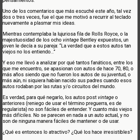
pensamientos.
Uno de los comentarios que más escuché este año, tal vez
dos o tres veces, fue el que me motivó a recurrir al teclado
nuevamente a plasmar mis ideas.
Mientras contemplaba la lujuriosa fila de Rolls Royce, o la
majestuosidad de los ocho
vintage
Bentley expuestos, un
joven le decía a su pareja: “La verdad que a estos autos tan
viejos no los entiendo…”
Y eso me llevó a analizar por qué tantos fanáticos, entre los
que me encuentro, se apasionan con autos de hace 70, 80, o
más años siendo que no fueron los autos de su juventud, o
más aún, ni siquiera habían nacido sus padres cuando esos
autos rodaban por las rutas y/o circuitos del mundo.
Es verdad, para qué negarlo, los autos post
vintage
o
anteriores (reniego de usar el término preguerra, es de
regularista) no son fáciles de entender. Y cuanto más viejos
más difíciles. No se parecen en nada a un auto actual, y no
son de ninguna manera fáciles de mantener o de usar.
¿Qué es entonces lo atractivo? ¿Qué los hace irresistibles?