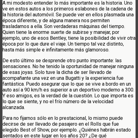
A mi modesto entender lo más importante es la historia. Uno
ve en estos autos a los primeros eslabones de la cadena de
la historia del automóvil. Se puede ver en ellos plasmada una
época diferente, y de alguna manera nos permiten
trasladarnos a ella. Son verdaderas máquinas del tiempo.
Quien tiene la enorme suerte de subirse y manejar, por
ejemplo, uno de esos Bentley, tiene la posibilidad de vivir otra
época por lo que dure el viaje. Un tiempo tal vez distinto,
hasta más simple e infinitamente más glamoroso.
De esto último se desprende otro punto importante: las
sensaciones. No he tenido la oportunidad de manejar ninguna
de esas joyas. Solo tuve la dicha de ser llevado de
acompañante una vez en una Bugatti y la experiencia fue
fantástica. Puedo asegurar que lo que se vive a bordo en un
auto así a 90 km/h es superior a un deportivo moderno a 300.
Y eso amigos, es la verdad de la cuestión. Lo que importa es
lo que se siente, y no el frío número de la velocidad
alcanzada.
Para no fijarnos sólo en lo prestacional, lo mismo puede
decirse de ser llevado de pasajero en el Rolls que fue
elegido Best of Show, por ejemplo. ¿Quiénes habrán estado
sentados en este lugar en los años 20? ¿De qué