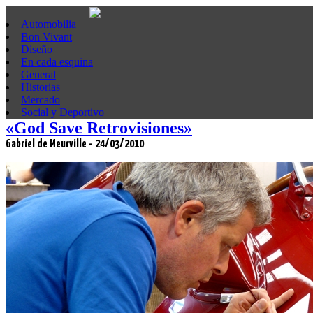
Automobilia
Bon Vivant
Diseño
En cada esquina
General
Historias
Mercado
Social y Deportivo
«God Save Retrovisiones»
Gabriel de Meurville - 24/03/2010