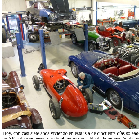
Hoy, con casi siete años viviendo en esta isla de cincuenta días solead
en Alfas de preguerra, y es también responsable de la recreación de 