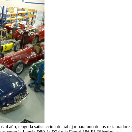
os al año, tengo la satisfacción de trabajar para uno de los restaurador
autos como la Lancia D50, la D24 o la Ferrari 156 F1 “Sharknose”.