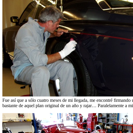
Fue así que a sólo cuatro meses de mi llegada, me encontré firmando u
bastante de aquel plan original de un año y rajar… Paralelamente a mi 