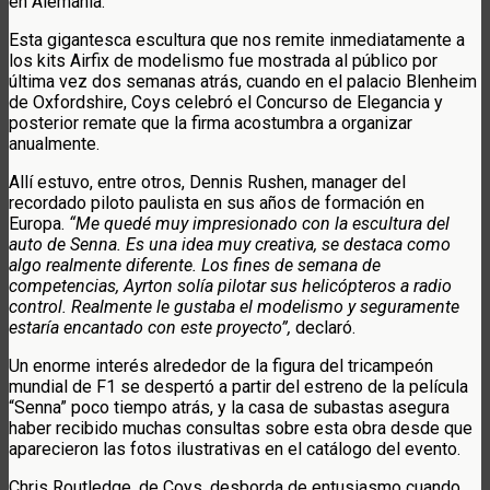
en Alemania.
Esta gigantesca escultura que nos remite inmediatamente a
los kits Airfix de modelismo fue mostrada al público por
última vez dos semanas atrás, cuando en el palacio Blenheim
de Oxfordshire, Coys celebró el Concurso de Elegancia y
posterior remate que la firma acostumbra a organizar
anualmente.
Allí estuvo, entre otros, Dennis Rushen, manager del
recordado piloto paulista en sus años de formación en
Europa.
“Me quedé muy impresionado con la escultura del
auto de Senna. Es una idea muy creativa, se destaca como
algo realmente diferente. Los fines de semana de
competencias, Ayrton solía pilotar sus helicópteros a radio
control. Realmente le gustaba el modelismo y seguramente
estaría encantado con este proyecto”,
declaró.
Un enorme interés alrededor de la figura del tricampeón
mundial de F1 se despertó a partir del estreno de la película
“Senna” poco tiempo atrás, y la casa de subastas asegura
haber recibido muchas consultas sobre esta obra desde que
aparecieron las fotos ilustrativas en el catálogo del evento.
Chris Routledge, de Coys, desborda de entusiasmo cuando