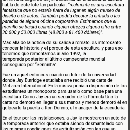
habla de este lote tan particular:
“realmente es una escultura
fantástica que no estaría fuera de lugar en algún museo de
diseño o de autos. También podría decorar la entrada o las
paredes de alguna oficina corporativa. Estimamos que el
martillo se bajará cuando alguien ofrezca alguna cifra entre
30.000 y 50.000 libras (48.800 a 81.400 dólares)”.
Más allá de la noticia de su salida a remate, es interesante
conocer la historia y el porque de esta escultura, y para eso
tenemos que remontarnos al año 1992, la
temporada posterior al último campeonato mundial
conseguido por “Senninha”.
Fue en aquel entonces cuando un tutor de la universidad
donde Jay Burridge estudiaba arte recibió una carta de
McLaren International. En la misiva ponía a disposición de los
estudiantes un monoposto para usarlo como base para una
escultura. Como Jay era un seguidor de la Fórmula Uno la
carta no demoró en llegar a sus manos y menos demoró él en
golpearle la puerta a Ron Dennis, el manager de la escudería.
En el tour por las instalaciones, a Jay le mostraron un auto de
la temporada anterior que estaba siendo desmantelado con
las mismas condiciones de estirilización con las que un