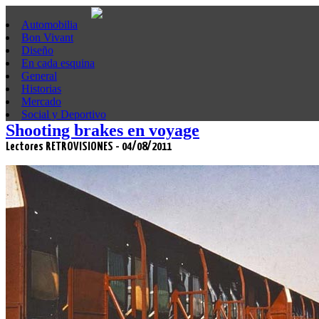
Automobilia
Bon Vivant
Diseño
En cada esquina
General
Historias
Mercado
Social y Deportivo
Shooting brakes en voyage
Lectores RETROVISIONES - 04/08/2011