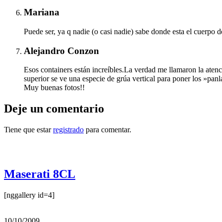
Mariana
Puede ser, ya q nadie (o casi nadie) sabe donde esta el cuerpo
Alejandro Conzon
Esos containers están increíbles.La verdad me llamaron la atenc
superior se ve una especie de grúa vertical para poner los »pan
Muy buenas fotos!!
Deje un comentario
Tiene que estar
registrado
para comentar.
Otras notas que pueden interesarle
Maserati 8CL
[nggallery id=4]
10/10/2009