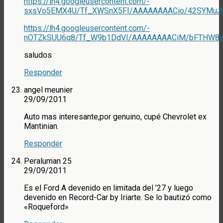
https://lh4.googleusercontent.com/-
sxsVo5EMX4U/Tf_XWSnX5FI/AAAAAAAACio/42SYMuJU
https://lh4.googleusercontent.com/-
nOTZkSUU6q8/Tf_W9b1DdVI/AAAAAAAACiM/bFTHW8wg
saludos
Responder
angel meunier
29/09/2011
Auto mas interesante,por genuino, cupé Chevrolet ex
Mantinian.
Responder
Peraluman 25
29/09/2011
Es el Ford A devenido en limitada del ’27 y luego
devenido en Record-Car by Iriarte. Se lo bautizó como
«Roqueford»