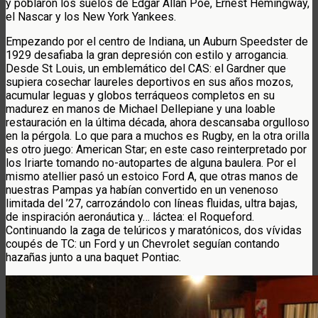
y poblaron los suelos de Edgar Allan Poe, Ernest Hemingway,
el Nascar y los New York Yankees.
Empezando por el centro de Indiana, un Auburn Speedster de
1929 desafiaba la gran depresión con estilo y arrogancia.
Desde St Louis, un emblemático del CAS: el Gardner que
supiera cosechar laureles deportivos en sus años mozos,
acumular leguas y globos terráqueos completos en su
madurez en manos de Michael Dellepiane y una loable
restauración en la última década, ahora descansaba orgulloso
en la pérgola. Lo que para a muchos es Rugby, en la otra orilla
es otro juego: American Star; en este caso reinterpretado por
los Iriarte tomando no-autopartes de alguna baulera. Por el
mismo atellier pasó un estoico Ford A, que otras manos de
nuestras Pampas ya habían convertido en un venenoso
limitada del ’27, carrozándolo con líneas fluidas, ultra bajas,
de inspiración aeronáutica y… láctea: el Roqueford.
Continuando la zaga de telúricos y maratónicos, dos vívidas
coupés de TC: un Ford y un Chevrolet seguían contando
hazañas junto a una baquet Pontiac.