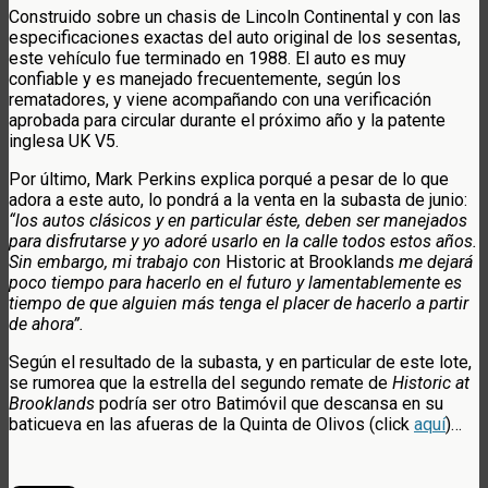
Construido sobre un chasis de Lincoln Continental y con las
especificaciones exactas del auto original de los sesentas,
este vehículo fue terminado en 1988. El auto es muy
confiable y es manejado frecuentemente, según los
rematadores, y viene acompañando con una verificación
aprobada para circular durante el próximo año y la patente
inglesa UK V5.
Por último, Mark Perkins explica porqué a pesar de lo que
adora a este auto, lo pondrá a la venta en la subasta de junio:
“los autos clásicos y en particular éste, deben ser manejados
para disfrutarse y yo adoré usarlo en la calle todos estos años.
Sin embargo, mi trabajo con
Historic at Brooklands
me dejará
poco tiempo para hacerlo en el futuro y lamentablemente es
tiempo de que alguien más tenga el placer de hacerlo a partir
de ahora”.
Según el resultado de la subasta, y en particular de este lote,
se rumorea que la estrella del segundo remate de
Historic at
Brooklands
podría ser otro Batimóvil que descansa en su
baticueva en las afueras de la Quinta de Olivos (click
aquí
)…