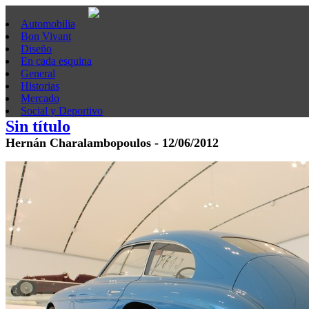
Automobilia
Bon Vivant
Diseño
En cada esquina
General
Historias
Mercado
Social y Deportivo
Sin título
Hernán Charalambopoulos - 12/06/2012