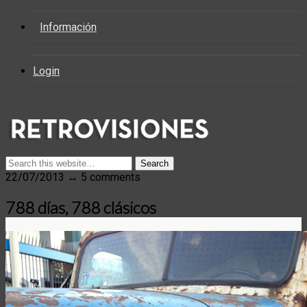
Información
Login
22/07/2013 ↔ 5 comments
788 días, 788 clásicos