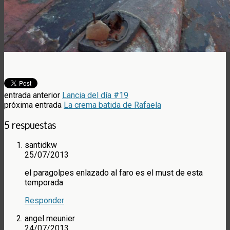
entrada anterior
Lancia del día #19
próxima entrada
La crema batida de Rafaela
5 respuestas
santidkw
25/07/2013
el paragolpes enlazado al faro es el must de esta
temporada
Responder
angel meunier
24/07/2013