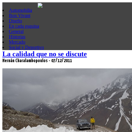
Automobilia
Bon Vivant
Diseño
En cada esquina
General
Historias
Mercado
Social y Deportivo
La calidad que no se discute
Hernán Charalambopoulos - 07/12/2011