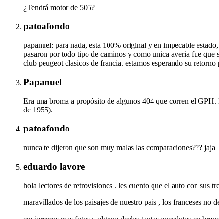
¿Tendrá motor de 505?
patoafondo
papanuel: para nada, esta 100% original y en impecable estado, s
pasaron por todo tipo de caminos y como unica averia fue que s
club peugeot clasicos de francia. estamos esperando su retorno p
Papanuel
Era una broma a propósito de algunos 404 que corren el GPH. L
de 1955).
patoafondo
nunca te dijeron que son muy malas las comparaciones??? jaja
eduardo lavore
hola lectores de retrovisiones . les cuento que el auto con sus 
maravillados de los paisajes de nuestro pais , los franceses no 
enviaremos mas fotos y alguna dealas tantas anecdotas en breve