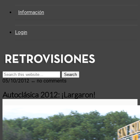
Información
Login
05/10/2012 ↔ no comments
Autoclásica 2012: ¡Largaron!