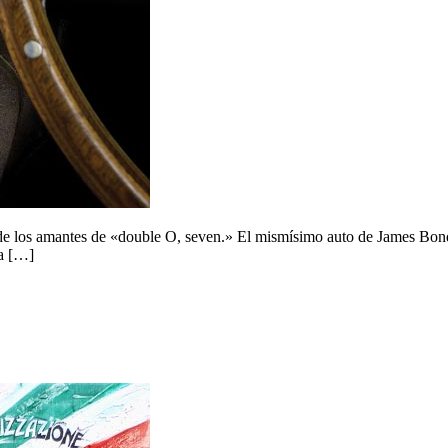
e los amantes de «double O, seven.» El mismísimo auto de James Bond v
ia […]