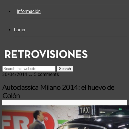
Información
Login
30/04/2014 ↔ 5 comments
Autoclassica Milano 2014: el huevo de
Colón