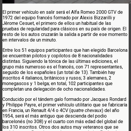
El primer vehículo en salir será el Alfa Romeo 2000 GTV de
1972 del equipo francés formado por Alexis Bizzarilli y
Jêrome Cesuet, el primero de ellos un habitual de las
pruebas de regularidad para clásicos en su país de origen. El
resto de los autos cruzarán la salida a partir de ese momento
en intervalos de un minuto.
Entre los 51 equipos participantes que han elegido Barcelona
se encuentran pilotos y copilotos de 8 nacionalidades
distintas. Siguiendo la tónica de las últimas ediciones, el
grupo más numeroso es el francés, con 71 representantes,
seguido de los españoles (un total de 13). También hay
inscritos 4 italianos, británicos y rusos; 3 alemanes, 2
monegascos y 1 belga; en total, 102 participantes que
completan una delegación de ocho nacionalidades.
Conducido por el tándem galo formado por Jacques Rondard
y Philippe Payre, el primer vehículo utilitario que se fabricaría
en Francia, un Renault 4/4 o 4CV (
quatre chevaux
) del año
1954, será el más antiguo que descienda del podio
barcelonés (no 308) y el cuarto con más edad del global de
los 310 inscritos. Otros dos autos muy veteranos que se