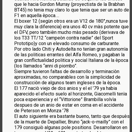
que le hacia Gordon Murray (proyectista de la Brabhan
BT45) no tenia muy claro lo que tenia que ser un auto de
F1 en aquella època….
El boxer 12 (segùn otros era un V12 de 180°,nunca tuve
muy clara la diferencia) era unos 40 cv màs potente que
el DFV, pero tambièn mucho màs pesado (derivava de
los T33 TT/12 “campeòn contra nadie” del Sport
Prototipo)y con un elevado consumo de carburante.
Por otro lado Chiti y Autodelta no tenìan gran autonomìa
de las politicas errantes del Alfa Romeo, y pagaban la
gran conflictualidad politica y social Italiana de la època
(los llamados “anni di piombo”.
Siempre tuvieron faltas de desarrollo y terminaciòn
aproximadas, no comparables con la simplicidad de
construcciòn de algunos team ingleses de la època.
El 177 naciò viejo de dos anios y el el ’79 ya habia
aparecido el efecto suelo al horizonte, Giacomelli tenìa
poca esperiencia y el “Vittorione” Brambilla volvìa
despues de un anio de estar en coma en el accidente
de Peterson en Monza ’78
El auto siguiente era bastante bueno, tanto que despuès
de la muerte de Depallier, Bruno “jack-o-mailly” con el
179 consiguiò algunas pole positions. Desarrollaron en