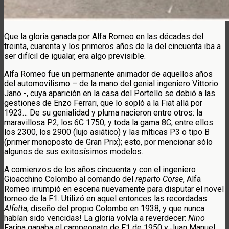
Que la gloria ganada por Alfa Romeo en las décadas del
treinta, cuarenta y los primeros años de la del cincuenta iba a
ser difícil de igualar, era algo previsible.
Alfa Romeo fue un permanente animador de aquellos años
del automovilismo – de la mano del genial ingeniero Vittorio
Jano -, cuya aparición en la casa del Portello se debió a las
gestiones de Enzo Ferrari, que lo sopló a la Fiat allá por
1923… De su genialidad y pluma nacieron entre otros: la
maravillosa P2, los 6C 1750, y toda la gama 8C, entre ellos
los 2300, los 2900 (lujo asiático) y las míticas P3 o tipo B
(primer monoposto de Gran Prix); esto, por mencionar sólo
algunos de sus exitosísimos modelos.
A comienzos de los años cincuenta y con el ingeniero
Gioacchino Colombo al comando del
reparto Corse
, Alfa
Romeo irrumpió en escena nuevamente para disputar el novel
torneo de la F1. Utilizó en aquel entonces las recordadas
Alfetta
, diseño del propio Colombo en 1938, y que nunca
habían sido vencidas! La gloria volvía a reverdecer:
Nino
Farina ganaba el campeonato de F1 de 1950 y Juan Manuel