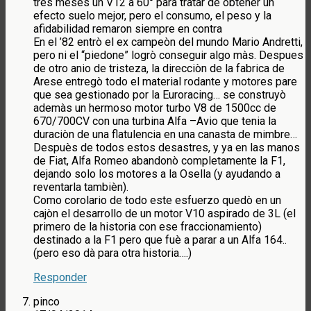
tres meses un V12 a 60° para tratar de obtener un
efecto suelo mejor, pero el consumo, el peso y la
afidabilidad remaron siempre en contra
En el ’82 entrò el ex campeòn del mundo Mario Andretti,
pero ni el “piedone” logrò conseguir algo màs. Despues
de otro anio de tristeza, la direcciòn de la fabrica de
Arese entregò todo el material rodante y motores pare
que sea gestionado por la Euroracing… se construyò
ademàs un hermoso motor turbo V8 de 1500cc de
670/700CV con una turbina Alfa –Avio que tenia la
duraciòn de una flatulencia en una canasta de mimbre…
Despuès de todos estos desastres, y ya en las manos
de Fiat, Alfa Romeo abandonò completamente la F1,
dejando solo los motores a la Osella (y ayudando a
reventarla tambièn).
Como corolario de todo este esfuerzo quedò en un
cajòn el desarrollo de un motor V10 aspirado de 3L (el
primero de la historia con ese fraccionamiento)
destinado a la F1 pero que fuè a parar a un Alfa 164..
(pero eso dà para otra historia….)
Responder
pinco