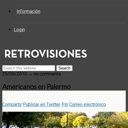
Información
Login
25/09/2010 ↔ no comments
Americanos en Palermo
Compartir
Publicar en Twitter
Pin
Correo electrónico