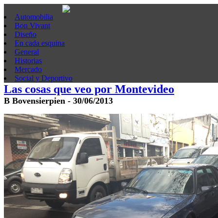
Automobilia
Bon Vivant
Diseño
En cada esquina
General
Historias
Mercado
Social y Deportivo
Las cosas que veo por Montevideo
B Bovensierpien - 30/06/2013