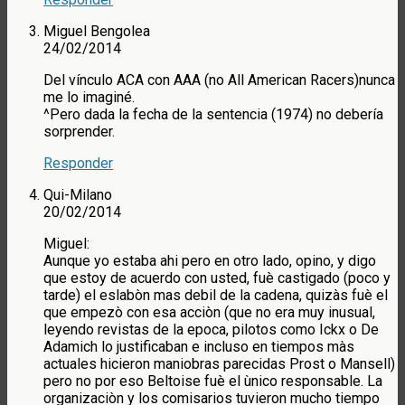
Miguel Bengolea
24/02/2014
Del vínculo ACA con AAA (no All American Racers)nunca
me lo imaginé.
^Pero dada la fecha de la sentencia (1974) no debería
sorprender.
Responder
Qui-Milano
20/02/2014
Miguel:
Aunque yo estaba ahi pero en otro lado, opino, y digo
que estoy de acuerdo con usted, fuè castigado (poco y
tarde) el eslabòn mas debil de la cadena, quizàs fuè el
que empezò con esa acciòn (que no era muy inusual,
leyendo revistas de la epoca, pilotos como Ickx o De
Adamich lo justificaban e incluso en tiempos màs
actuales hicieron maniobras parecidas Prost o Mansell)
pero no por eso Beltoise fuè el ùnico responsable. La
organizaciòn y los comisarios tuvieron mucho tiempo