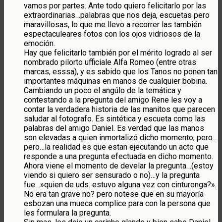
vamos por partes. Ante todo quiero felicitarlo por las
extraordinarias…palabras que nos deja, escuetas pero
maravillosas, lo que me llevo a recorrer las también
espectaculeares fotos con los ojos vidriosos de la
emoción.
Hay que felicitarlo también por el mérito logrado al ser
nombrado pilorto ufficiale Alfa Romeo (entre otras
marcas, esssa), y es sabido que los Tanos no ponen tan
importantes máquinas en manos de cualquier bobina.
Cambiando un poco el angúlo de la temática y
contestando a la pregunta del amigo Rene les voy a
contar la verdadera historia de las manitos que parecen
saludar al fotografo. Es sintética y escueta como las
palabras del amigo Daniel. Es verdad que las manos
son elevadas a quien inmortalizó dicho momento, pero…
pero…la realidad es que estan ejecutando un acto que
responde a una pregunta efectuada en dicho momento.
Ahora viene el momento de develar la pregunta…(estoy
viendo si quiero ser sensurado o no)…y la pregunta
fue…»quien de uds. estuvo alguna vez con cinturonga?».
No era tan grave no? pero notese que en su mayoría
esbozan una mueca complice para con la persona que
les formulara la pregunta.