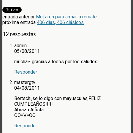
entrada anterior
McLaren para armar, a remate
próxima entrada
406 días, 406 clásicos
12 respuestas
admin
05/08/2011
muchaS gracias a todos por los saludos!
Responder
mastergtv
04/08/2011
Bertschi,se lo digo con mayusculas,FELIZ
CUMPLEAÑOS!!!!!
Abrazo Alfista
OO=V=OO
Responder