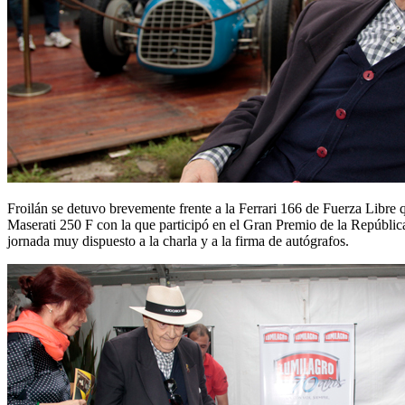
Froilán se detuvo brevemente frente a la Ferrari 166 de Fuerza Libre
Maserati 250 F con la que participó en el Gran Premio de la Repúblic
jornada muy dispuesto a la charla y a la firma de autógrafos.