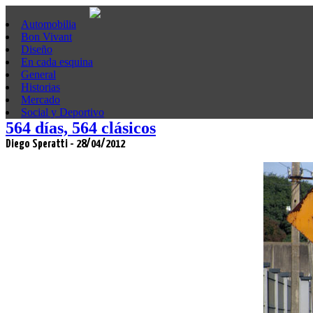
Automobilia
Bon Vivant
Diseño
En cada esquina
General
Historias
Mercado
Social y Deportivo
564 días, 564 clásicos
Diego Speratti - 28/04/2012