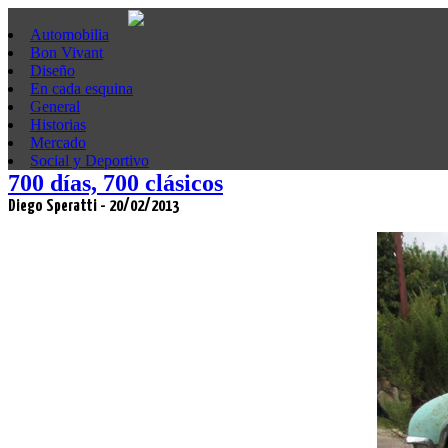
Automobilia
Bon Vivant
Diseño
En cada esquina
General
Historias
Mercado
Social y Deportivo
700 días, 700 clásicos
Diego Speratti - 20/02/2013