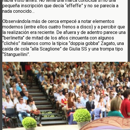
había visto antes. No tenía una marca conocida si no una
pequeña inscripción que decía “effeffe” y no se parecía a
nada conocido…
Observándola más de cerca empecé a notar elementos
modernos (entre ellos cuatro frenos a disco) y a percibir que
la realización era reciente. De afuera y de adentro parece una
“berlinetta” de mitad de los años cincuenta con algunos
“clichés” italianos como la típica “doppia gobba” Zagato, una
caída de cola “alla Scaglione” de Giulia SS y una trompa tipo
“Stanguellini”.