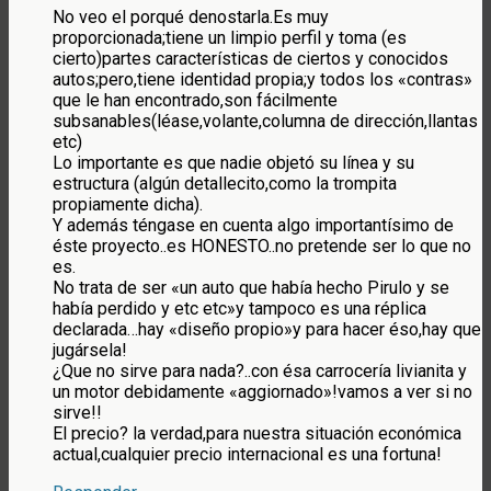
No veo el porqué denostarla.Es muy
proporcionada;tiene un limpio perfil y toma (es
cierto)partes características de ciertos y conocidos
autos;pero,tiene identidad propia;y todos los «contras»
que le han encontrado,son fácilmente
subsanables(léase,volante,columna de dirección,llantas
etc)
Lo importante es que nadie objetó su línea y su
estructura (algún detallecito,como la trompita
propiamente dicha).
Y además téngase en cuenta algo importantísimo de
éste proyecto..es HONESTO..no pretende ser lo que no
es.
No trata de ser «un auto que había hecho Pirulo y se
había perdido y etc etc»y tampoco es una réplica
declarada…hay «diseño propio»y para hacer éso,hay que
jugársela!
¿Que no sirve para nada?..con ésa carrocería livianita y
un motor debidamente «aggiornado»!vamos a ver si no
sirve!!
El precio? la verdad,para nuestra situación económica
actual,cualquier precio internacional es una fortuna!