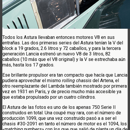
Todos los Astura llevaban entonces motores V8 en sus
entrañas. Las dos primeras series del Astura tenían la V del
block a 19 grados, 2.6 litros y 72 caballos, y para la tercera
generación Lancia estrenó un nuevo V8 de 3 litros, 82
caballos (10 más que el V8 original) y la V se estrechaba aún
más, hasta los 17 grados.
Ese brillante propulsor era tan compacto que hacía que Lancia
pudiera aprovechar el mismo
rolling chassis
del Artena, el
otro reemplazante del Lambda también mostrado por primera
vez en 1931 en París, y de precio mucho más accesible ya
que estaba propulsado por un cuatro cilindros.
El Astura de las fotos es uno de los apenas 750 Serie II
construidos en total. Una coupé muy rara, con el número de
producción 1099, que una vez construido pasó a a ser el
chasis #30-2091 en tanto el número de motor es el 1094, los
«matching numbers» con los que que salió de planta un día de