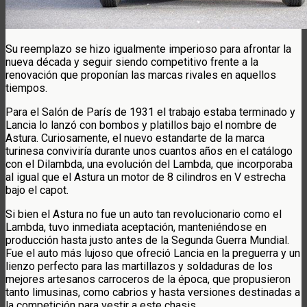
Su reemplazo se hizo igualmente imperioso para afrontar la
nueva década y seguir siendo competitivo frente a la
renovación que proponían las marcas rivales en aquellos
tiempos.
Para el Salón de París de 1931 el trabajo estaba terminado y
Lancia lo lanzó con bombos y platillos bajo el nombre de
Astura. Curiosamente, el nuevo estandarte de la marca
turinesa conviviría durante unos cuantos años en el catálogo
con el Dilambda, una evolución del Lambda, que incorporaba
al igual que el Astura un motor de 8 cilindros en V estrecha
bajo el capot.
Si bien el Astura no fue un auto tan revolucionario como el
Lambda, tuvo inmediata aceptación, manteniéndose en
producción hasta justo antes de la Segunda Guerra Mundial.
Fue el auto más lujoso que ofreció Lancia en la preguerra y un
lienzo perfecto para las martillazos y soldaduras de los
mejores artesanos carroceros de la época, que propusieron
tanto limusinas, como cabrios y hasta versiones destinadas a
la competición para vestir a este chasis.