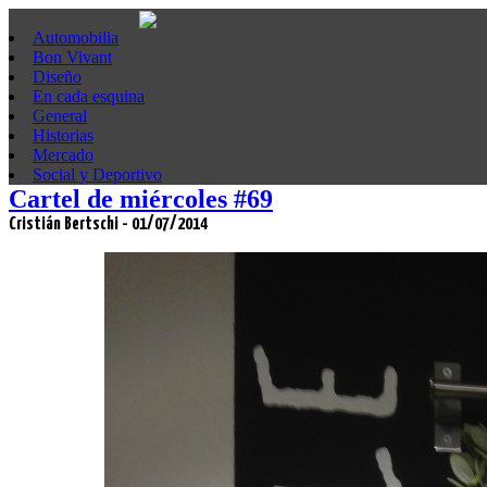
Automobilia
Bon Vivant
Diseño
En cada esquina
General
Historias
Mercado
Social y Deportivo
Cartel de miércoles #69
Cristián Bertschi - 01/07/2014