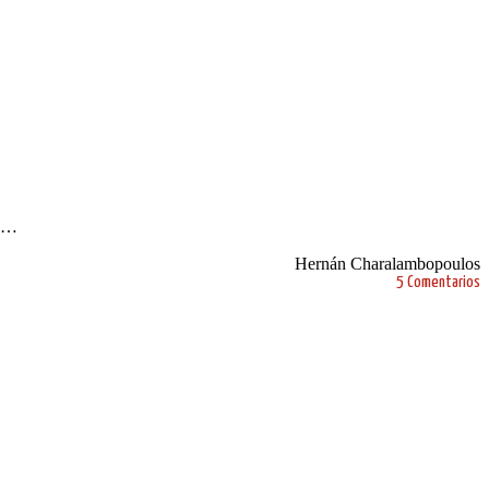
vo…
Hernán Charalambopoulos
5 Comentarios