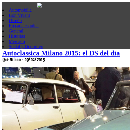
Automobilia
Bon Vivant
Diseño
En cada esquina
General
Historias
Mercado
Social y Deportivo
Autoclassica Milano 2015: el DS del día
Qui-Milano - 09/04/2015