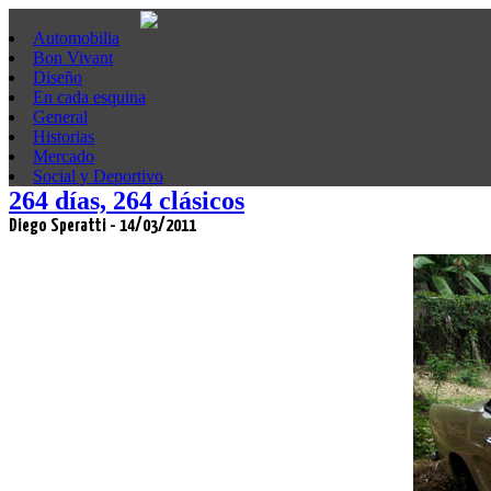
Automobilia
Bon Vivant
Diseño
En cada esquina
General
Historias
Mercado
Social y Deportivo
264 días, 264 clásicos
Diego Speratti - 14/03/2011