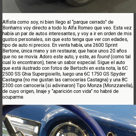
Alfista como soy, ni bien llego al “parque cerrado” de
Bonhams voy directo a todo lo Alfa Romeo que veo. Esta vez
había un par de autos interesantes, y voy a ir en orden de mis
gustos personales, sin que esto tenga que ver con edades,
tipo de auto ni precios. En venta había, una 2600 Sprint
Bertone, única mano y sin restaurar, que hace unos 20 años
que no se movía. Adoro este auto, y este,
as found
(como tal
cual lo encontraron), tiene un sabor especial. Sigue el auto
que está ilustrado con fotos de Bertschi en esta nota, la 6C
2500 SS Ghia Supergioiello, luego una 6C 1750 GS Spyder
Castagna (no me gustan las carrocerías Castagna) y una 8C
2300 con carrocería (si adivinaron) Tipo Monza (Monzzarella),
de cuyo origen, linaje y “aparición con vida” no habré de
ocuparme.