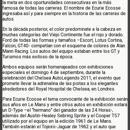
la meta en dos oportunidades consecutivas en la más
famosa de todas las carreras. El nombre de Ecurie Ecosse
ingresaba así y para siempre en la historia de las carreras de
autos.
En la década posterior, el color predominate a la cabeza en
muchas categorías del Viejo Continente fue el rojo y dorado.
Ford de todas las formas y tamaños –Escort, Lotus Cortina,
Falcon, GT40- competían con el esquema de colores de Alan
Mann Racing. Los autos del equipo estaban entre los GT y
Turismos más exitoso de la época.
Ambos equipos serán homenajeados con exhibiciones
especiales el domingo 4 de septiembre, durante la
celebración del Chelsea AutoLegends 2011, el evento que
promete llevar la adrenalina de las pistas a los elegantes
alrededores del Royal Hospital de Chelsea, en Londres.
Para Ecurie Ecoose el tema convocante de la exhibición serán
sus años en Le Mans y entre otros autos en exhibición estará
un D-Type –el “hermano” del ganador de las 24 Horas-,
además del Austin-Healey Sebring Sprite y el Cooper T57
utilizado por el equipo en la edición 1961 de Le Mans.
También estarán el Tojeiro-Jaguar de 1962 y el auto que